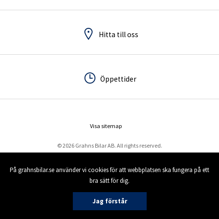
Hitta till oss
Hitta till oss
Öppettider
Öppettider
Visa sitemap
© 2026 Grahns Bilar AB. All rights reserved.
På grahnsbilar.se använder vi cookies för att webbplatsen ska fungera på ett
bra sätt för dig.
Jag förstår