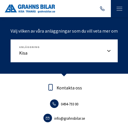
Välj vilken av våra anläggningar som du vill veta mer om
ANLÄGGNING
Kontakta oss
Kontakta oss
0494-793 00
0140-18095
info.tranas@grahnsbilar.se
info@grahnsbilar.se