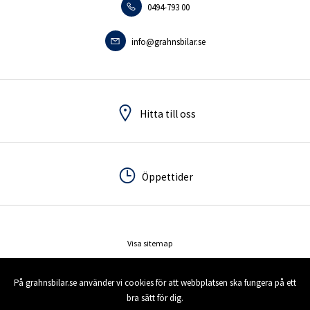
0494-793 00
0140-18095
info.tranas@grahnsbilar.se
info@grahnsbilar.se
Hitta till oss
Hitta till oss
Öppettider
Öppettider
Visa sitemap
© 2026 Grahns Bilar AB. All rights reserved.
På grahnsbilar.se använder vi cookies för att webbplatsen ska fungera på ett
bra sätt för dig.