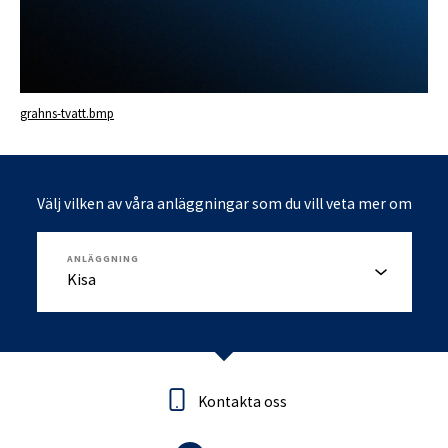
grahns-tvatt.bmp
Välj vilken av våra anläggningar som du vill veta mer om
ANLÄGGNING
Kontakta oss
Kontakta oss