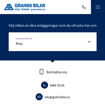
Välj vilken av våra anläggningar som du vill veta mer om
ANLÄGGNING
Kontakta oss
Kontakta oss
0494-793 00
0140-18095
info.tranas@grahnsbilar.se
info@grahnsbilar.se