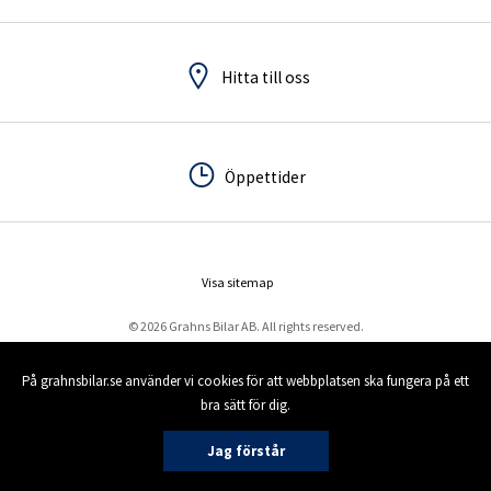
Hitta till oss
Hitta till oss
Öppettider
Öppettider
Visa sitemap
© 2026 Grahns Bilar AB. All rights reserved.
På grahnsbilar.se använder vi cookies för att webbplatsen ska fungera på ett
bra sätt för dig.
Jag förstår