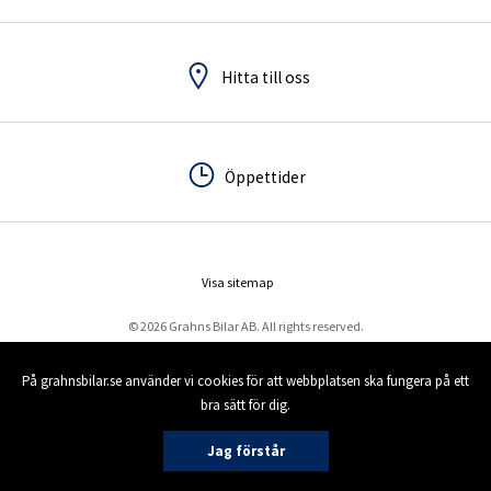
Hitta till oss
Hitta till oss
Öppettider
Öppettider
Visa sitemap
© 2026 Grahns Bilar AB. All rights reserved.
På grahnsbilar.se använder vi cookies för att webbplatsen ska fungera på ett
bra sätt för dig.
Jag förstår