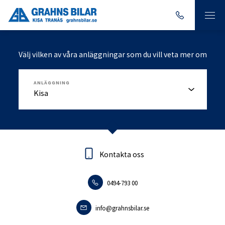
Välj vilken av våra anläggningar som du vill veta mer om
ANLÄGGNING
Kontakta oss
Kontakta oss
0494-793 00
0140-18095
info.tranas@grahnsbilar.se
info@grahnsbilar.se