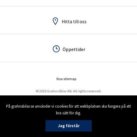
Hitta till oss
Hitta till oss
Öppettider
Öppettider
Visa sitemap
© 2026 Grahns Bilar AB. All rights reserved.
På grahnsbilar.se använder vi cookies för att webbplatsen ska fungera på ett
bra sätt för dig.
Jag förstår