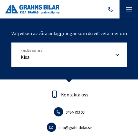
Välj vilken av våra anläggningar som du vill veta mer om
ANLÄGGNING
Kontakta oss
Kontakta oss
0494-793 00
0140-18095
info.tranas@grahnsbilar.se
info@grahnsbilar.se