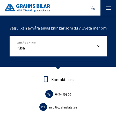
Välj vilken av våra anläggningar som du vill veta mer om
ANLÄGGNING
Kontakta oss
Kontakta oss
0494-793 00
0140-18095
info.tranas@grahnsbilar.se
info@grahnsbilar.se