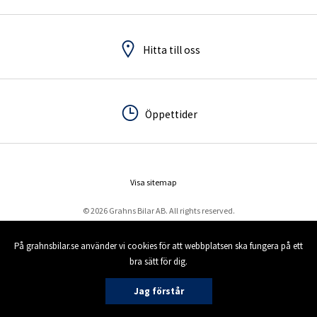
Hitta till oss
Hitta till oss
Öppettider
Öppettider
Visa sitemap
© 2026 Grahns Bilar AB. All rights reserved.
På grahnsbilar.se använder vi cookies för att webbplatsen ska fungera på ett
bra sätt för dig.
Jag förstår