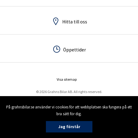
Hitta till oss
Hitta till oss
Öppettider
Öppettider
Visa sitemap
© 2026 Grahns Bilar AB. All rights reserved.
På grahnsbilar.se använder vi cookies för att webbplatsen ska fungera på ett
bra sätt för dig.
Jag förstår