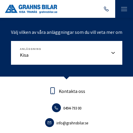
Välj vilken av våra anläggningar som du vill veta mer om
ANLÄGGNING
Kontakta oss
Kontakta oss
0494-793 00
0140-18095
info.tranas@grahnsbilar.se
info@grahnsbilar.se