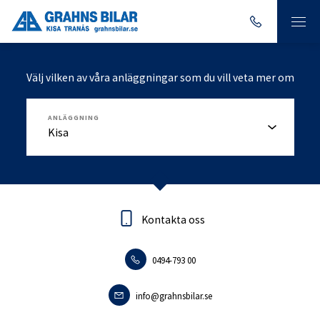
Välj vilken av våra anläggningar som du vill veta mer om
ANLÄGGNING
Kontakta oss
Kontakta oss
0494-793 00
0140-18095
info.tranas@grahnsbilar.se
info@grahnsbilar.se