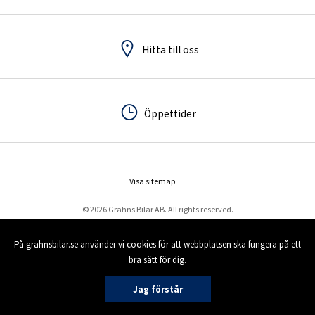
Hitta till oss
Hitta till oss
Öppettider
Öppettider
Visa sitemap
© 2026 Grahns Bilar AB. All rights reserved.
På grahnsbilar.se använder vi cookies för att webbplatsen ska fungera på ett
bra sätt för dig.
Jag förstår