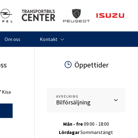
Söndagar
Stängt
Helgdagar
Stängt
Om oss
Kontakt
oss
Öppettider
7 Kisa
AVDELNING
g
Mån - fre
09:00 - 18:00
Lördagar
Sommarstängt