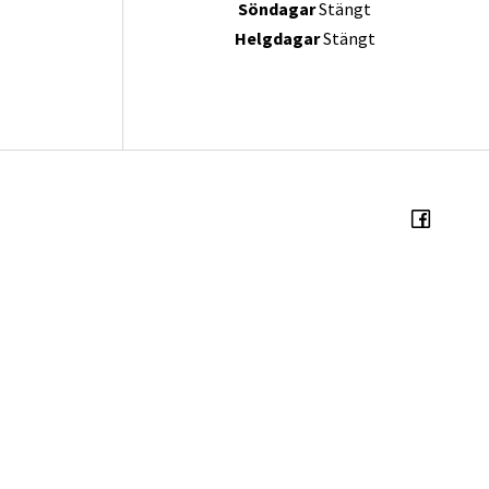
Söndagar
Stängt
Helgdagar
Stängt
oss
Öppettider
 Tranås
AVDELNING
g
Mån - fre
09:00 - 18:00
Lördagar
Sommarstängt
Söndagar
Stängt