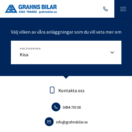
Välj vilken av våra anläggningar som du vill veta mer om
ANLÄGGNING
Kontakta oss
Kontakta oss
0494-793 00
0140-18095
info.tranas@grahnsbilar.se
info@grahnsbilar.se