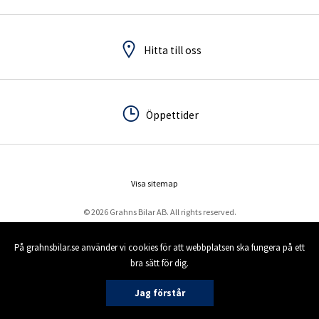
Hitta till oss
Hitta till oss
Öppettider
Öppettider
Visa sitemap
© 2026 Grahns Bilar AB. All rights reserved.
På grahnsbilar.se använder vi cookies för att webbplatsen ska fungera på ett
bra sätt för dig.
Jag förstår