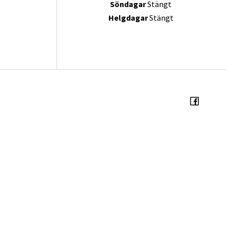
Söndagar
Stängt
Helgdagar
Stängt
oss
Öppettider
 Tranås
AVDELNING
g
Mån - fre
09:00 - 18:00
Lördagar
Sommarstängt
Söndagar
Stängt