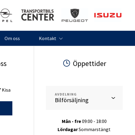
Söndagar
Stängt
Helgdagar
Stängt
Om oss
Kontakt
oss
Öppettider
7 Kisa
AVDELNING
g
Mån - fre
09:00 - 18:00
Lördagar
Sommarstängt