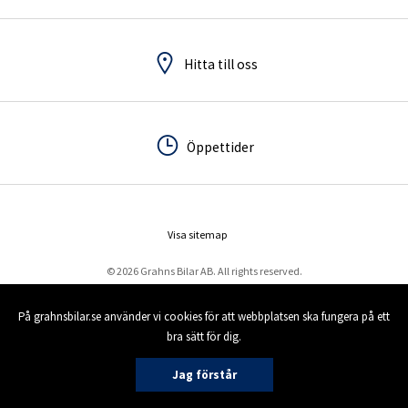
Hitta till oss
Hitta till oss
Öppettider
Öppettider
Visa sitemap
© 2026 Grahns Bilar AB. All rights reserved.
På grahnsbilar.se använder vi cookies för att webbplatsen ska fungera på ett
bra sätt för dig.
Jag förstår