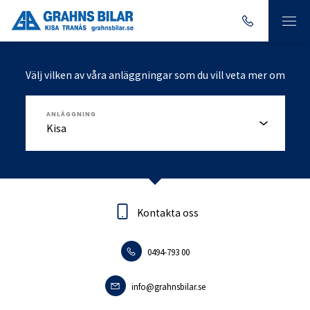
Välj vilken av våra anläggningar som du vill veta mer om
ANLÄGGNING
Kontakta oss
Kontakta oss
0494-793 00
0140-18095
info.tranas@grahnsbilar.se
info@grahnsbilar.se